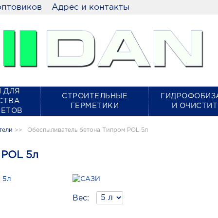
оптовиков
Адрес и контакты
 ДЛЯ
СТРОИТЕЛЬНЫЕ
ГИДРОФОБИЗ
СТВА
ГЕРМЕТИКИ
И ОЧИСТИ
КЕТОВ
тели
>>
Обеспыливатель бетона Типром POL 5л
 POL 5л
Вес: