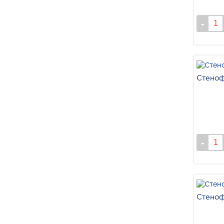
Стеноф
Стеноф