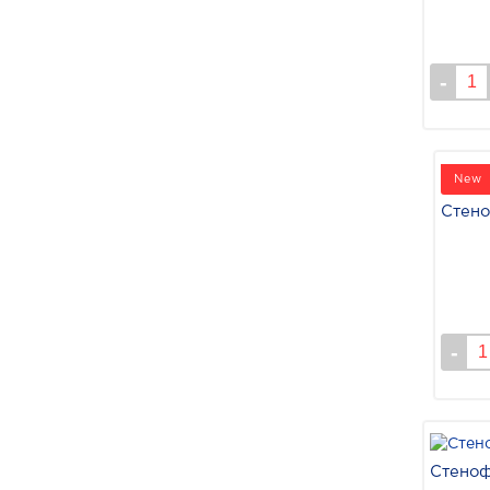
New
Стено
Стеноф